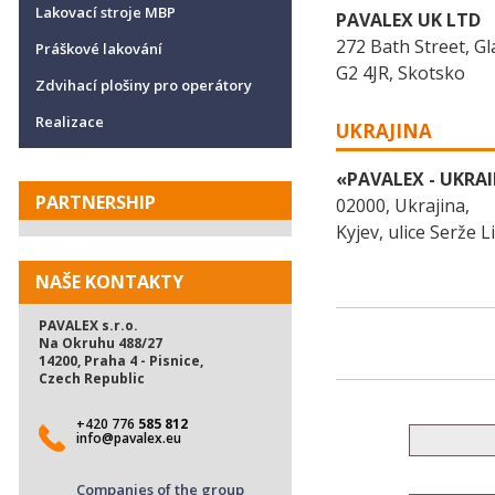
Lakovací stroje MBP
PAVALEX UK LTD
272 Bath Street, G
Práškové lakování
G2 4JR, Skotsko
Zdvihací plošiny pro operátory
Realizace
UKRAJINA
«PAVALEX - UKRAI
PARTNERSHIP
02000, Ukrajina,
Kyjev, ulice Serže L
NAŠE KONTAKTY
PAVALEX s.r.o.
Na Okruhu 488/27
14200, Praha 4 - Pisnice,
Czech Republic
+420 776
585 812
info@pavalex.eu
Companies of the group